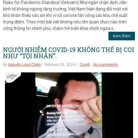
Risks for Pandemic Standout Vietnam) Nhờ ngăn chặn dịch, nền
kinh tế không ngừng tăng trưởng, Việt Nam hiện đang đối mặt với
khó khăn thiếu vắc xin khi vi rút corona tấn công các khu chế xuất
trọng điểm. Theo một bài viết không nêu tên quan chức nào trên
cổng thông tin chính phủ, chậm trễ triển khai chích ngừa s...
Xem thêm
NGƯỜI NHIỄM COVID-19 KHÔNG THỂ BỊ COI
NHƯ “TỘI NHÂN”.
By
Nguyễn Long Chiến
February 05, 2024
Covid
No comments