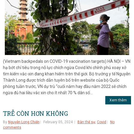
(Vietnam backpedals on COVID-19 vaccination targets) HÀ NỘI – VN
hạ bớt chỉ tiêu trong nỗ lực chích ngừa Covid khi chính phủ xoay xở
tìm kiếm vắc-xin đang khan hiếm trên thế giới. Bộ trưởng y tế Nguyễn
Thành Long được trích dẫn tuyên bố trên website của bộ Quốc
phòng tuần trước, VN dự trù “cuối năm hay đầu năm 2022 sẽ chích
ngừa đủ hai liều vắc xin cho ít nhất 70 % dân số...
Xem thêm
TRỄ CÒN HƠN KHÔNG
By
Nguyễn Long Chiến
February 05, 2024
Bàn thế sự
,
Covid
No
comments