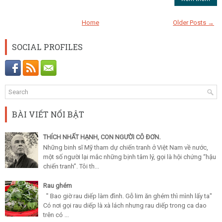
Home
Older Posts →
SOCIAL PROFILES
BÀI VIẾT NỔI BẬT
THÍCH NHẤT HẠNH, CON NGƯỜI CÔ ĐƠN.
Những binh sĩ Mỹ tham dự chiến tranh ở Việt Nam về nước,
một số người lại mắc những bịnh tâm lý, gọi là hội chứng “hậu
chiến tranh”. Tôi th...
Rau ghém
" Bao giờ rau diếp làm đình. Gỗ lim ăn ghém thì mình lấy ta"
Có nơi gọi rau diếp là xà lách nhưng rau diếp trong ca dao
trên có ...