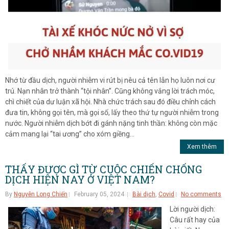
Nhớ từ đầu dịch, người nhiễm vi rút bị nêu cả tên lẫn họ luôn nơi cư
trú. Nạn nhân trở thành “tội nhân”. Cũng không vắng lời trách móc,
chì chiết của dư luận xã hội. Nhà chức trách sau đó điều chỉnh cách
đưa tin, không gọi tên, mà gọi số, lấy theo thứ tự người nhiễm trong
nước. Người nhiễm dịch bớt đi gánh nặng tinh thần: không còn mặc
cảm mang lại “tai ương” cho xóm giềng...
Xem thêm
THẤY ĐƯỢC GÌ TỪ CUỘC CHIẾN CHỐNG
DỊCH HIỆN NAY Ở VIỆT NAM?
By
Nguyễn Long Chiến
February 05, 2024
Bài dịch
,
Covid
No comments
Lời người dịch:
Câu rất hay của