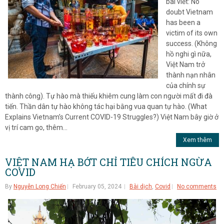
bài viết: No
doubt Vietnam
has been a
victim of its own
success. (Không
hồ nghi gì nữa,
Việt Nam trở
thành nạn nhân
của chính sự
thành công). Tự hào mà thiếu khiêm cung làm con người mất đi đà
tiến. Thần dân tự hào không tác hại bằng vua quan tự hào. (What
Explains Vietnam’s Current COVID-19 Struggles?) Việt Nam bây giờ ở
vị trí cam go, thêm...
Xem thêm
VIỆT NAM HẠ BỚT CHỈ TIÊU CHÍCH NGỪA
COVID
By
Nguyễn Long Chiến
February 05, 2024
Bài dịch
,
Covid
No comments