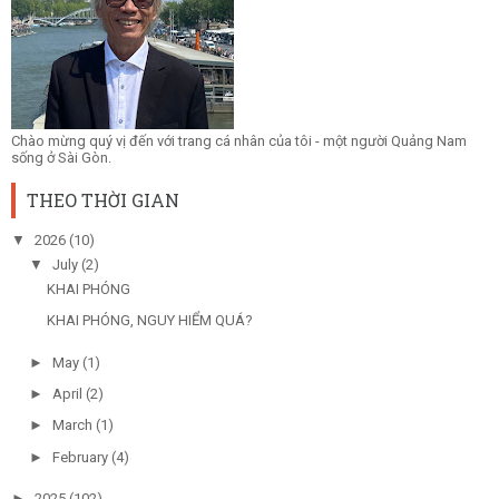
Chào mừng quý vị đến với trang cá nhân của tôi - một người Quảng Nam
sống ở Sài Gòn.
THEO THỜI GIAN
▼
2026
(10)
▼
July
(2)
KHAI PHÓNG
KHAI PHÓNG, NGUY HIỂM QUÁ?
►
May
(1)
►
April
(2)
►
March
(1)
►
February
(4)
►
2025
(102)