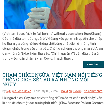
(Vietnam faces 'risk to fall behind' without vaccination: EuroCham)
Các nhà đầu tư nước ngoài ở VN đang kêu gọi chính quyền cho phép
họ tham gia cùng nỗ lực khống chế bùng phát dịch ở những tỉnh
công nghiệp trọng yếu phía bắc. Chủ tịch phòng thương mại EU Alain
Cany nói với Nikkei hôm thứ sáu: “Chính quyền VN dẫn đầu thế giới
trong việc ngăn chặn lây lan Covid. Thách thức...
Xem thêm
CHẬM CHÍCH NGỪA, VIỆT NAM NỔI TIẾNG
CHỐNG DỊCH SẼ TẠO RA NHỮNG MỐI
NGUY.
By
Nguyễn Long Chiến
February 05, 2024
Bài dịch
,
Covid
No comments
Lời người dịch: Say sưa chiến thắng để “nước tới chân mới nhảy” vẫn
là nan đề cho một đất nước phát triển. (Slow Vaccine Rollout Creates