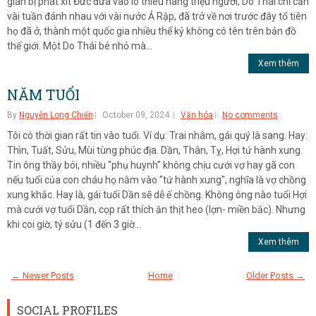
gian bị phát xít Đức đưa vào lò thiêu hàng triệu người, Do Thái chỉ cần
vài tuần đánh nhau với vài nước Ả Rập, đã trở về nơi trước đây tổ tiên
họ đã ở, thành một quốc gia nhiều thế kỷ không có tên trên bản đồ
thế giới. Một Do Thái bé nhỏ mà...
Xem thêm
NĂM TUỔI
By
Nguyễn Long Chiến
October 09, 2024
Văn hóa
No comments
Tôi có thời gian rất tin vào tuổi. Ví dụ: Trai nhâm, gái quý là sang. Hay:
Thìn, Tuất, Sửu, Mùi tùng phúc địa. Dần, Thân, Tỵ, Hợi tứ hành xung.
Tin ông thầy bói, nhiều "phụ huynh" không chịu cưới vợ hay gã con
nếu tuổi của con cháu họ nằm vào "tứ hành xung", nghĩa là vợ chồng
xung khắc. Hay là, gái tuổi Dần sẽ dễ ế chồng. Không ông nào tuổi Hợi
mà cưới vợ tuổi Dần, cọp rất thích ăn thịt heo (lợn- miền bắc). Nhưng
khi coi giờ, tý sửu (1 đến 3 giờ...
Xem thêm
← Newer Posts
Home
Older Posts →
SOCIAL PROFILES