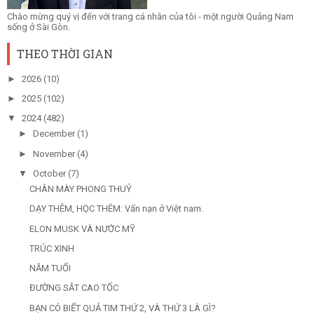
Chào mừng quý vị đến với trang cá nhân của tôi - một người Quảng Nam
sống ở Sài Gòn.
THEO THỜI GIAN
►
2026
(10)
►
2025
(102)
▼
2024
(482)
►
December
(1)
►
November
(4)
▼
October
(7)
CHÂN MÀY PHONG THUỶ
DẠY THÊM, HỌC THÊM: Vấn nạn ở Việt nam.
ELON MUSK VÀ NƯỚC MỸ
TRÚC XINH
NĂM TUỔI
ĐƯỜNG SẮT CAO TỐC
BẠN CÓ BIẾT QUẢ TIM THỨ 2, VÀ THỨ 3 LÀ GÌ?