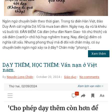
Ngôn ngữ chuyển biến theo thời gian. Trong từ điển Hán Việt, Đào
Duy Anh cắt nghĩa DẠ VŨ là mưa ban đêm. Ngày nay, dạ vũ là khiêu
vũ buổi tối. ĐÀN ĐIẾM: Cái đàn (như đàn Nam Giao- tôi chú thích) và
cái điếm (canh)= chỗ hội họp nghiêm trang. Nay, đàn(g) điếm có
nghĩa rất xấu. Nhưng phong thuỷ mà đi đôi với chân mày, có sự
chuyển biến ngôn ngữ xảy ra ở đây? Chân mày “phong t...
Xem thêm
DẠY THÊM, HỌC THÊM: Vấn nạn ở Việt
nam.
By
Nguyễn Long Chiến
October 20, 2024
Giáo dục
No comments