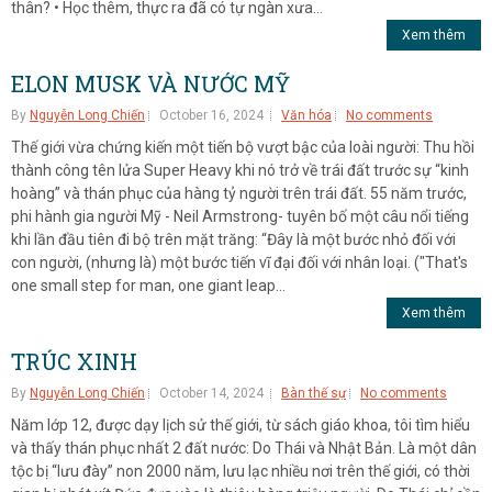
thân? • Học thêm, thực ra đã có tự ngàn xưa...
Xem thêm
ELON MUSK VÀ NƯỚC MỸ
By
Nguyễn Long Chiến
October 16, 2024
Văn hóa
No comments
Thế giới vừa chứng kiến một tiến bộ vượt bậc của loài người: Thu hồi
thành công tên lửa Super Heavy khi nó trở về trái đất trước sự “kinh
hoàng” và thán phục của hàng tỷ người trên trái đất. 55 năm trước,
phi hành gia người Mỹ - Neil Armstrong- tuyên bố một câu nổi tiếng
khi lần đầu tiên đi bộ trên mặt trăng: “Đây là một bước nhỏ đối với
con người, (nhưng là) một bước tiến vĩ đại đối với nhân loại. ("That's
one small step for man, one giant leap...
Xem thêm
TRÚC XINH
By
Nguyễn Long Chiến
October 14, 2024
Bàn thế sự
No comments
Năm lớp 12, được dạy lịch sử thế giới, từ sách giáo khoa, tôi tìm hiểu
và thấy thán phục nhất 2 đất nước: Do Thái và Nhật Bản. Là một dân
tộc bị “lưu đày” non 2000 năm, lưu lạc nhiều nơi trên thế giới, có thời