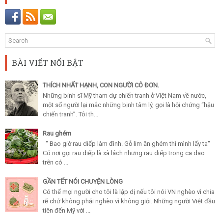
BÀI VIẾT NỔI BẬT
THÍCH NHẤT HẠNH, CON NGƯỜI CÔ ĐƠN.
Những binh sĩ Mỹ tham dự chiến tranh ở Việt Nam về nước,
một số người lại mắc những bịnh tâm lý, gọi là hội chứng “hậu
chiến tranh”. Tôi th...
Rau ghém
" Bao giờ rau diếp làm đình. Gỗ lim ăn ghém thì mình lấy ta"
Có nơi gọi rau diếp là xà lách nhưng rau diếp trong ca dao
trên có ...
GẦN TẾT NÓI CHUYỆN LÒNG
Có thể mọi người cho tôi là lập dị nếu tôi nói VN nghèo vì chia
rẽ chứ không phải nghèo vì không giỏi. Những người Việt đầu
tiên đến Mỹ với ...